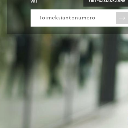
vai
YRITYSASIAKKAANA
Toimeksiantonumero