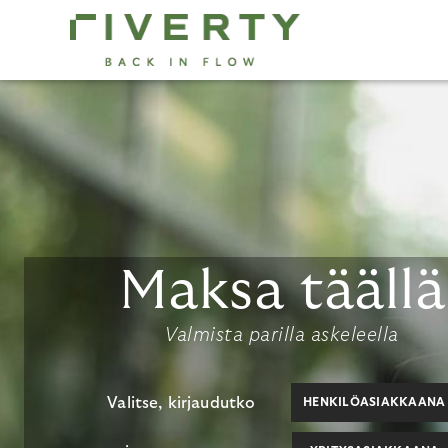
Skip
to
main
content
Maksa täällä
Valmista parilla askeleella
Valitse, kirjaudutko
HENKILÖASIAKKAANA