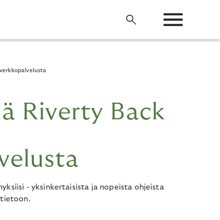
-verkkopalvelusta
ä Riverty Back
velusta
ksiisi - yksinkertaisista ja nopeista ohjeista
atietoon.