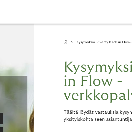
Breadcrumb
Kysymyksiä Riverty Back in Flow
Kysymyksi
in Flow -
verkkopal
Täältä löydät vastauksia kysymy
yksityiskohtaiseen asiantuntij