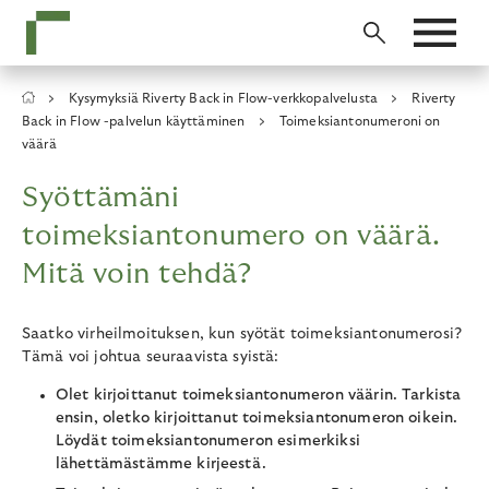
Skip
to
main
content
Breadcrumb
Kysymyksiä Riverty Back in Flow-verkkopalvelusta
Riverty
Back in Flow -palvelun käyttäminen
Toimeksiantonumeroni on
väärä
Syöttämäni
toimeksiantonumero on väärä.
Mitä voin tehdä?
Saatko virheilmoituksen, kun syötät toimeksiantonumerosi?
Tämä voi johtua seuraavista syistä:
Olet kirjoittanut toimeksiantonumeron väärin. Tarkista
ensin, oletko kirjoittanut toimeksiantonumeron oikein.
Löydät toimeksiantonumeron esimerkiksi
lähettämästämme kirjeestä.