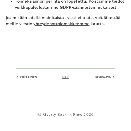
Toimeksiannon perintä on lopetettu. Poistamme tiedot
verkkopalvelustamme GDPR-säännösten mukaisesti.
Jos mikään edellä mainituista syistä ei päde, voit lähettää
meille viestin
yhteydenottolomakkeemme
kautta.
EDELLINEN
UKK
SEURAAVA
© Riverty Back in Flow 2026