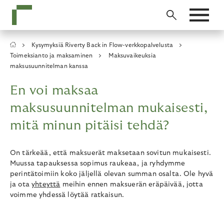
Skip
to
main
content
Breadcrumb
Kysymyksiä Riverty Back in Flow-verkkopalvelusta
Toimeksianto ja maksaminen
Maksuvaikeuksia
maksusuunnitelman kanssa
En voi maksaa
maksusuunnitelman mukaisesti,
mitä minun pitäisi tehdä?
On tärkeää, että maksuerät maksetaan sovitun mukaisesti.
Muussa tapauksessa sopimus raukeaa, ja ryhdymme
perintätoimiin koko jäljellä olevan summan osalta. Ole hyvä
ja ota
yhteyttä
meihin ennen maksuerän eräpäivää, jotta
voimme yhdessä löytää ratkaisun.